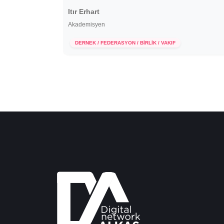
Itır Erhart
Akademisyen
30 Haziran 2022
DERNEK / FEDERASYON / BİRLİK / VAKIF