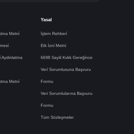
Yasal
tma Metni̇
İşlem Rehberi̇
mesi̇
Etk İzni̇ Metni̇
si̇ Aydinlatma
6698 Sayili Kvkk Gereği̇nce
Veri̇ Sorumlusuna Başvuru
atma Metni̇
Formu
Veri Sorumlularına Başvuru
Formu
Tüm Sözleşmeler