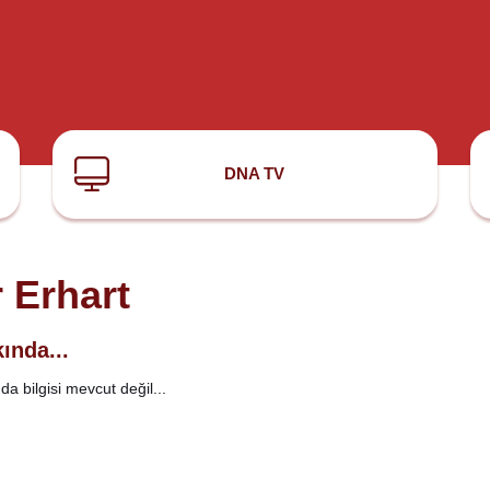
DNA TV
ır Erhart
ında...
a bilgisi mevcut değil...