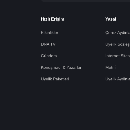
Hızlı Erişim
Yasal
Etkinlikler
Çerez Aydinla
DNA TV
Üyeli̇k Sözleş
Gündem
İnternet Si̇te
Konuşmacı & Yazarlar
Metni̇
Üyelik Paketleri
Üyeli̇k Aydinl