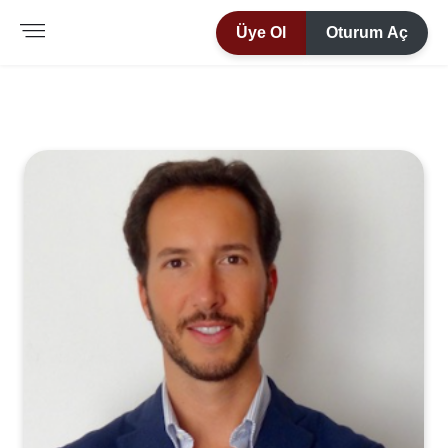
Üye Ol
Oturum Aç