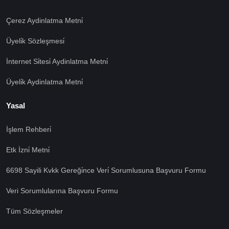
Çerez Aydinlatma Metni̇
Üyeli̇k Sözleşmesi̇
İnternet Si̇tesi̇ Aydinlatma Metni̇
Üyeli̇k Aydinlatma Metni̇
Yasal
İşlem Rehberi̇
🍪 Çerez Kullanıyoruz!
Etk İzni̇ Metni̇
Sizlere daha iyi hizmet vermek amacı ile gizliliğe uygun
6698 Sayili Kvkk Gereği̇nce Veri̇ Sorumlusuna Başvuru Formu
şekilde çerezler kullanmaktayız. Çerezleri nasıl
kullandığımızı öğrenmek için çerez politikamızı
Veri Sorumlularına Başvuru Formu
inceleyebilirsiniz Bu siteye giriş yaparak çerez
kullanımını kabul etmiş sayılıyorsunuz.
Ayarları Gör
Tüm Sözleşmeler