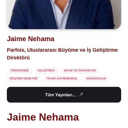
Jaime Nehama
Parfois, Uluslararası Büyüme ve İş Geliştirme
Direktörü
PERAKENDE
GELİŞTİRİCİ
AR-GE VE İNOVASYON
MÜŞTERİ DENEYİMİ
TİCARİ GAYRİMENKUL
MAĞAZACILIK
Tüm Yayınları...
Jaime Nehama