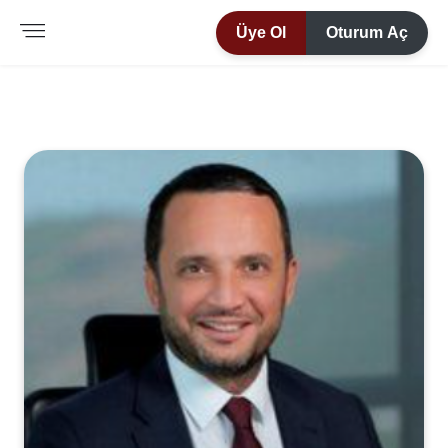
Üye Ol
Oturum Aç