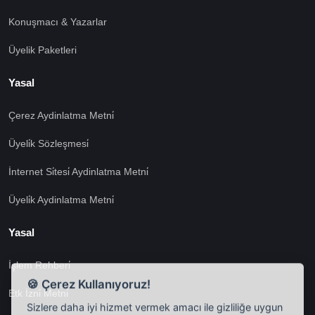
Konuşmacı & Yazarlar
Üyelik Paketleri
Yasal
Çerez Aydinlatma Metni̇
Üyeli̇k Sözleşmesi̇
İnternet Si̇tesi̇ Aydinlatma Metni̇
Üyeli̇k Aydinlatma Metni̇
Yasal
İşlem Rehberi̇
🍪 Çerez Kullanıyoruz!
Etk İzni̇ Metni̇
Sizlere daha iyi hizmet vermek amacı ile gizliliğe uygun