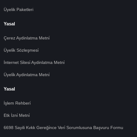
Üyelik Paketleri
Yasal
Çerez Aydinlatma Metni̇
Üyeli̇k Sözleşmesi̇
İnternet Si̇tesi̇ Aydinlatma Metni̇
Üyeli̇k Aydinlatma Metni̇
Yasal
İşlem Rehberi̇
Etk İzni̇ Metni̇
6698 Sayili Kvkk Gereği̇nce Veri̇ Sorumlusuna Başvuru Formu