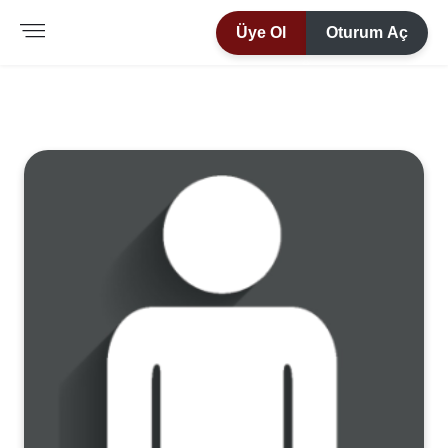
Üye Ol
Oturum Aç