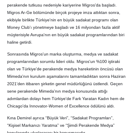
perakende tutkusu nedeniyle kariyerine Migros'da başladı.
Migros Ar-Ge bölümünde birçok projeye imza attıktan sonra,
ekibiyle birlikte Türkiye'nin en büyük sadakat programı olan
Money Club'ı yönetmeye başladı ve 16 milyondan fazla aktif
müşterisiyle Avrupa'nın en büyük sadakat programlarından biri
haline getirdi.
Sonrasında Migros'un marka oluşturma, medya ve sadakat
programlarından sorumlu lideri oldu. Migros'un %100 iştiraki
olan ve Türkiye'de perakende medya hareketinin öncüsü olan
Mimeda'nın kurulum aşamalarını tamamladıktan sonra Haziran
2021'den itibaren şirketin genel müdürlüğünü üstlendi. Geçen
sene perakende Mimeda'nın medya konusunda attığı
adımlardan dolayı hem Türkiye'de Fark Yaratan Kadın hem de
Chicago'da Innovator-Women of Excellence ödülünü aldı.
Kına Demirel ayrıca “Büyük Veri”, “Sadakat Programları”,
“Kişisel Markanızı Yaratma” ve “Şimdi Perakende Medya”
konularında uluslararası bir konuşmacıdır.