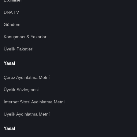
Etkinlikler
DNA TV
Gündem
Konuşmacı & Yazarlar
Üyelik Paketleri
Yasal
Çerez Aydinlatma Metni̇
Üyeli̇k Sözleşmesi̇
İnternet Si̇tesi̇ Aydinlatma Metni̇
Üyeli̇k Aydinlatma Metni̇
Yasal