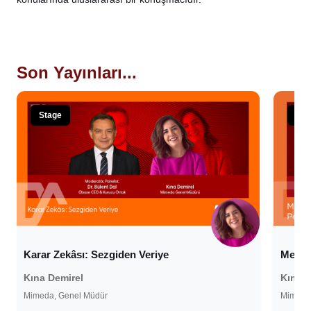
Son Yayınları...
Stage
Sta
Karar Zekâsı: Sezgiden Veriye
Medya
Kına Demirel
Kına D
Mimeda, Genel Müdür
Mimeda