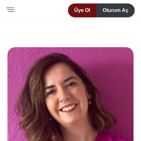
Üye Ol
Oturum Aç