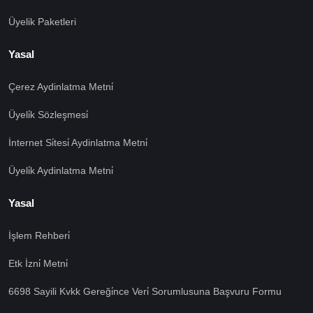
Üyelik Paketleri
Yasal
Çerez Aydinlatma Metni̇
Üyeli̇k Sözleşmesi̇
İnternet Si̇tesi̇ Aydinlatma Metni̇
Üyeli̇k Aydinlatma Metni̇
Yasal
İşlem Rehberi̇
Etk İzni̇ Metni̇
6698 Sayili Kvkk Gereği̇nce Veri̇ Sorumlusuna Başvuru Formu