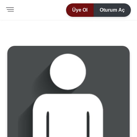
Üye Ol
Oturum Aç