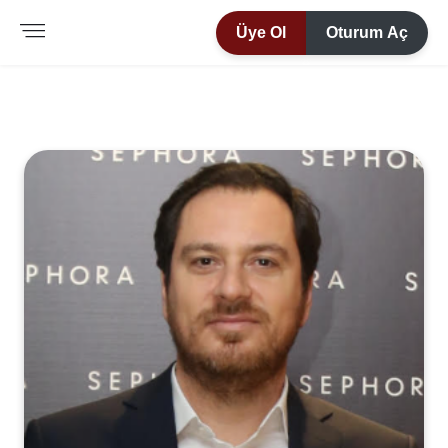
Üye Ol
Oturum Aç