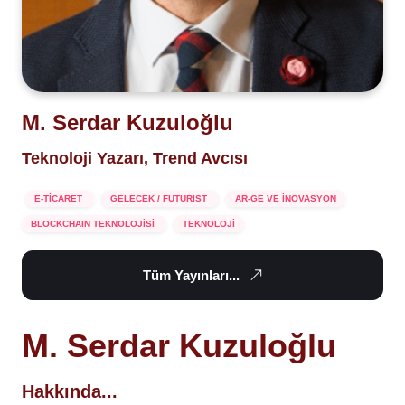
M. Serdar Kuzuloğlu
Teknoloji Yazarı, Trend Avcısı
E-TİCARET
GELECEK / FUTURIST
AR-GE VE İNOVASYON
BLOCKCHAIN TEKNOLOJİSİ
TEKNOLOJİ
Tüm Yayınları...
M. Serdar Kuzuloğlu
Hakkında...