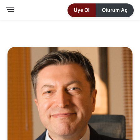
Üye Ol
Oturum Aç