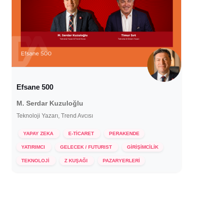
Efsane 500
M. Serdar Kuzuloğlu
Teknoloji Yazarı, Trend Avcısı
YAPAY ZEKA
E-TİCARET
PERAKENDE
YATIRIMCI
GELECEK / FUTURIST
GİRİŞİMCİLİK
18 Aralık 2023
TEKNOLOJİ
Z KUŞAĞI
PAZARYERLERİ