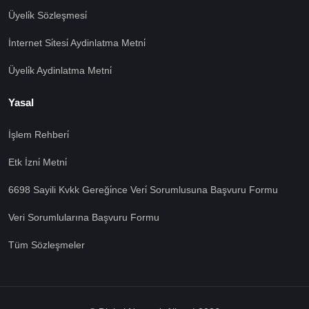
Üyeli̇k Sözleşmesi̇
İnternet Si̇tesi̇ Aydinlatma Metni̇
Üyeli̇k Aydinlatma Metni̇
Yasal
İşlem Rehberi̇
🍪 Çerez Kullanıyoruz!
Etk İzni̇ Metni̇
Sizlere daha iyi hizmet vermek amacı ile gizliliğe uygun
şekilde çerezler kullanmaktayız. Çerezleri nasıl
6698 Sayili Kvkk Gereği̇nce Veri̇ Sorumlusuna Başvuru Formu
kullandığımızı öğrenmek için çerez politikamızı
Veri Sorumlularına Başvuru Formu
inceleyebilirsiniz Bu siteye giriş yaparak çerez
kullanımını kabul etmiş sayılıyorsunuz.
Ayarları Gör
Tüm Sözleşmeler
Tümü Kabul
Tümü Red