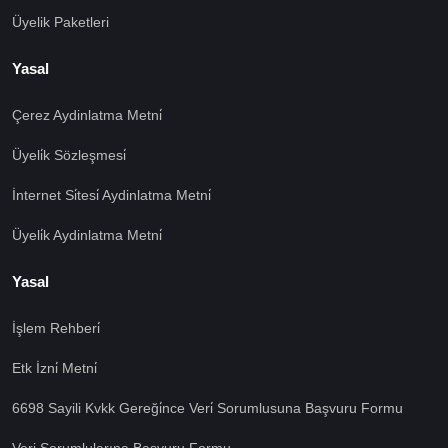
Üyelik Paketleri
Yasal
Çerez Aydinlatma Metni̇
Üyeli̇k Sözleşmesi̇
İnternet Si̇tesi̇ Aydinlatma Metni̇
Üyeli̇k Aydinlatma Metni̇
Yasal
İşlem Rehberi̇
🍪 Çerez Kullanıyoruz!
Etk İzni̇ Metni̇
Sizlere daha iyi hizmet vermek amacı ile gizliliğe uygun
şekilde çerezler kullanmaktayız. Çerezleri nasıl
6698 Sayili Kvkk Gereği̇nce Veri̇ Sorumlusuna Başvuru Formu
kullandığımızı öğrenmek için çerez politikamızı