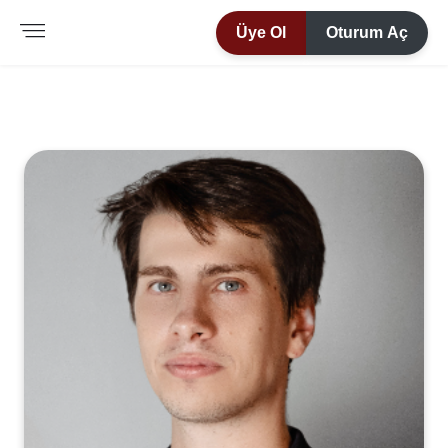
Üye Ol
Oturum Aç