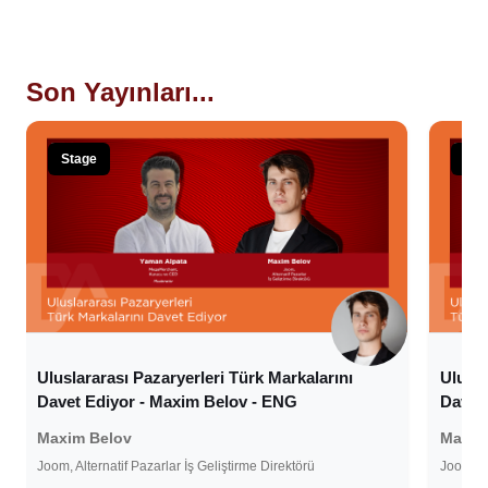
Son Yayınları...
Stage
Sta
Uluslararası Pazaryerleri Türk Markalarını
Ulusla
Davet Ediyor - Maxim Belov - ENG
Davet 
Maxim Belov
Maxim
Joom, Alternatif Pazarlar İş Geliştirme Direktörü
Joom, Al