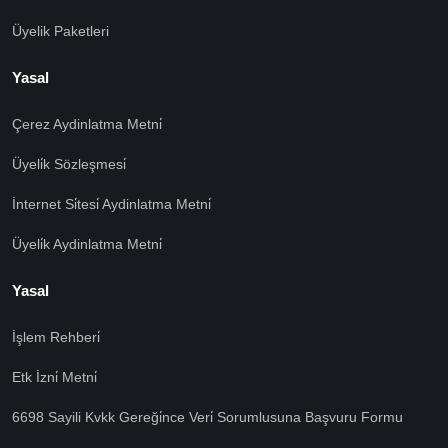
Üyelik Paketleri
Yasal
Çerez Aydinlatma Metni̇
Üyeli̇k Sözleşmesi̇
İnternet Si̇tesi̇ Aydinlatma Metni̇
Üyeli̇k Aydinlatma Metni̇
Yasal
İşlem Rehberi̇
Etk İzni̇ Metni̇
6698 Sayili Kvkk Gereği̇nce Veri̇ Sorumlusuna Başvuru Formu