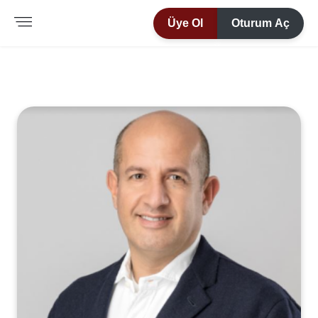
Üye Ol
Oturum Aç