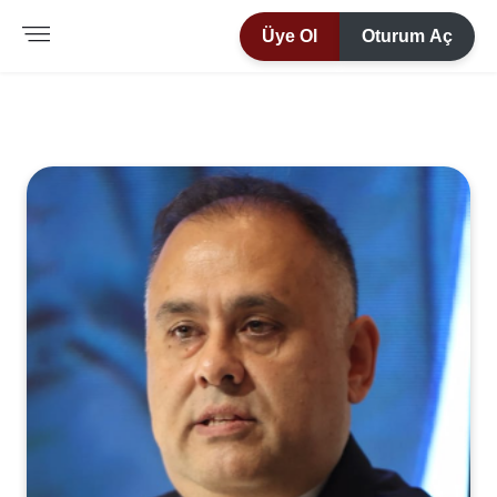
Üye Ol
Oturum Aç