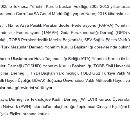
005'te Teknosa Yönetim Kurulu Başkan Vekilliği, 2005-2013 yılları a
ı arasında CarrefourSA Genel Müdürlüğü yapan Nane, 2016 itibarıyla ise
 T. Nane, Asya Pasifik Perakendeciler Federasyonu (FAPRA) Yönetim Ku
ndeciler Federasyonu (TAMPF), Gıda Perakendeciliği Derneği (GPD) 
lığı, TOBB Perakendecilik Meclisi Başkanlığı, SEV-Sağlık Eğitim Vakfı
 Türk Mezunlar Derneği Yönetim Kurulu Başkanlığı görevlerinde bulun
halen Uluslararası Hava Taşımacılığı Birliği (IATA) Yönetim Kurulu ile İ
eleri Derneği (TÖSHİD) Yönetim Kurulu Başkanlığı, TOBB Sivil Havacılı
mcıları Derneği (TTYD) Başkan Yardımcılığı, TOBB GS1 Türkiye Vakfı Mü
li Heyeti Üyeliği, BÜVAK Boğaziçi Üniversitesi Vakfı Mütevelli Heyeti ve 
larında görevlerini yürütüyor.
ayız Derneği ve Teknolojide Kadın Derneği (WTECH) Kurucu Üyesi ol
Network (PWN) İstanbul'un oluşturduğu Toplumsal Cinsiyet Eşitliğini
tlik Elçileri arasına katıldı.