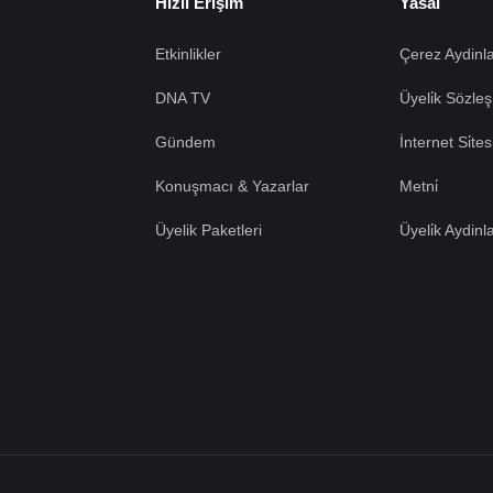
Hızlı Erişim
Yasal
Etkinlikler
Çerez Aydinla
DNA TV
Üyeli̇k Sözleş
Gündem
İnternet Si̇te
Konuşmacı & Yazarlar
Metni̇
Üyelik Paketleri
Üyeli̇k Aydinl