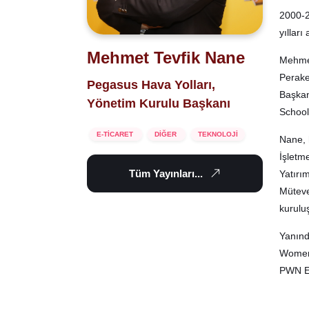
2000-2
yıllar
Mehmet Tevfik Nane
Mehmet
Perake
Pegasus Hava Yolları,
Başkan
Yönetim Kurulu Başkanı
School
E-TİCARET
DİĞER
TEKNOLOJİ
Nane, 
İşletm
Tüm Yayınları...
Yatırı
Mütevel
kuruluş
Yanınd
Women 
PWN Eşi