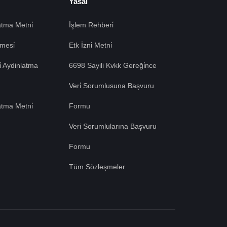
Yasal
tma Metni̇
İşlem Rehberi̇
mesi̇
Etk İzni̇ Metni̇
si̇ Aydinlatma
6698 Sayili Kvkk Gereği̇nce
Veri̇ Sorumlusuna Başvuru
atma Metni̇
Formu
Veri Sorumlularına Başvuru
Formu
Tüm Sözleşmeler