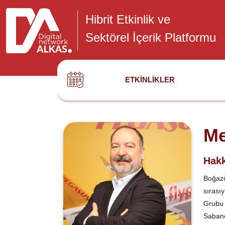
Hibrit Etkinlik ve
Sektörel İçerik Platformu
ETKINLIKLER
Me
Hakk
Boğazi
sırası
Grubu 
Sabanc