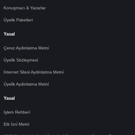
Konuşmacı & Yazarlar
Üyelik Paketleri
Yasal
Çerez Aydinlatma Metni̇
Üyeli̇k Sözleşmesi̇
İnternet Si̇tesi̇ Aydinlatma Metni̇
Üyeli̇k Aydinlatma Metni̇
Yasal
İşlem Rehberi̇
Etk İzni̇ Metni̇