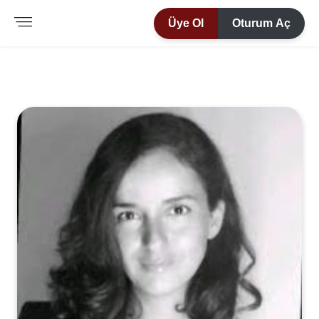
Üye Ol
Oturum Aç