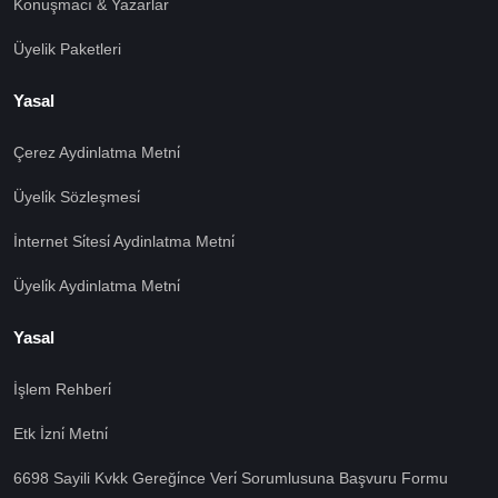
Konuşmacı & Yazarlar
Üyelik Paketleri
Yasal
Çerez Aydinlatma Metni̇
Üyeli̇k Sözleşmesi̇
İnternet Si̇tesi̇ Aydinlatma Metni̇
Üyeli̇k Aydinlatma Metni̇
Yasal
İşlem Rehberi̇
🍪 Çerez Kullanıyoruz!
Etk İzni̇ Metni̇
Sizlere daha iyi hizmet vermek amacı ile gizliliğe uygun
6698 Sayili Kvkk Gereği̇nce Veri̇ Sorumlusuna Başvuru Formu
şekilde çerezler kullanmaktayız. Çerezleri nasıl