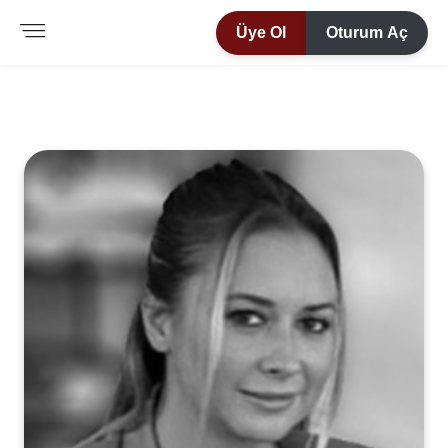
Üye Ol
Oturum Aç