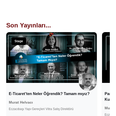
Son Yayınları...
Stage
Sta
E-Ticaret’ten Neler Öğrendik? Tamam mıyız?
Pandem
Kurgu
Murat Helvacı
Murat 
Eczacıbaşı Yapı Gereçleri Vitra Satış Direktörü
Eczacıba