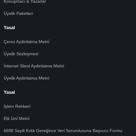
Konuşmacı & Yazarlar
Üyelik Paketleri
Yasal
Çerez Aydinlatma Metni̇
Üyeli̇k Sözleşmesi̇
İnternet Si̇tesi̇ Aydinlatma Metni̇
Üyeli̇k Aydinlatma Metni̇
Yasal
İşlem Rehberi̇
🍪 Çerez Kullanıyoruz!
Etk İzni̇ Metni̇
Sizlere daha iyi hizmet vermek amacı ile gizliliğe uygun
şekilde çerezler kullanmaktayız. Çerezleri nasıl
6698 Sayili Kvkk Gereği̇nce Veri̇ Sorumlusuna Başvuru Formu