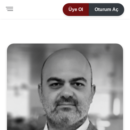
Üye Ol
Oturum Aç