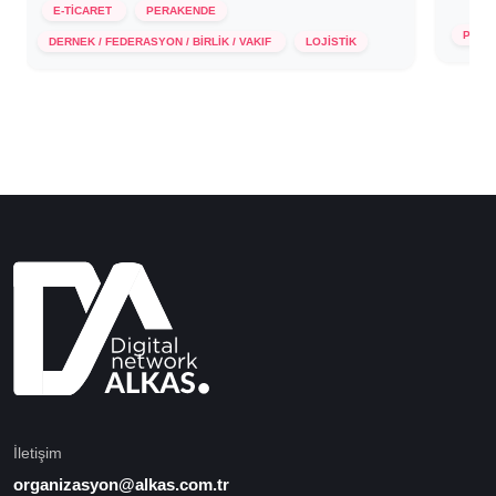
E-TİCARET
PERAKENDE
26 M
20 Ekim 2021
PERA
DERNEK / FEDERASYON / BİRLİK / VAKIF
LOJİSTİK
İletişim
organizasyon@alkas.com.tr