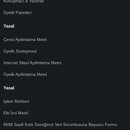
Konuşmacı & Yazarlar
Üyelik Paketleri
Yasal
Çerez Aydinlatma Metni̇
Üyeli̇k Sözleşmesi̇
İnternet Si̇tesi̇ Aydinlatma Metni̇
Üyeli̇k Aydinlatma Metni̇
Yasal
İşlem Rehberi̇
Etk İzni̇ Metni̇
🍪 Çerez Kullanıyoruz!
Sizlere daha iyi hizmet vermek amacı ile gizliliğe uygun
6698 Sayili Kvkk Gereği̇nce Veri̇ Sorumlusuna Başvuru Formu
şekilde çerezler kullanmaktayız. Çerezleri nasıl