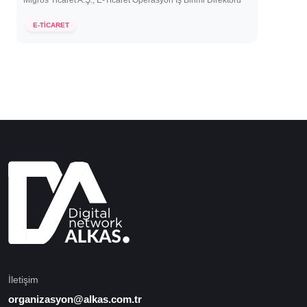
Migros Ticaret A.Ş., E-Ticaret Operasyon İş Birimi Direktörü
26 Mart 2021
E-TİCARET
İletişim
organizasyon@alkas.com.tr