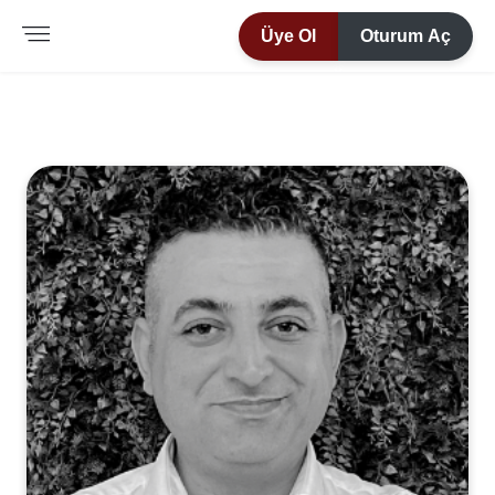
Üye Ol
Oturum Aç