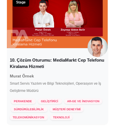
Stage
10. Çözüm Oturumu: MediaMarkt Cep Telefonu
Kiralama Hizmeti
Murat Örnek
Smart Servis Yazılım ve Bilgi Teknolojileri, Operasyon ve İş
Geliştirme Müdürü
PERAKENDE
GELİŞTİRİCİ
AR-GE VE İNOVASYON
SÜRDÜRÜLEBİLİRLİK
MÜŞTERİ DENEYİMİ
19 Aralık 2023
TELEKOMÜNİKASYON
TEKNOLOJİ