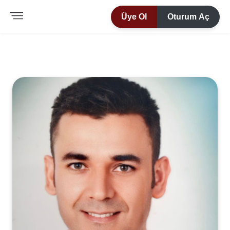
Üye Ol
Oturum Aç