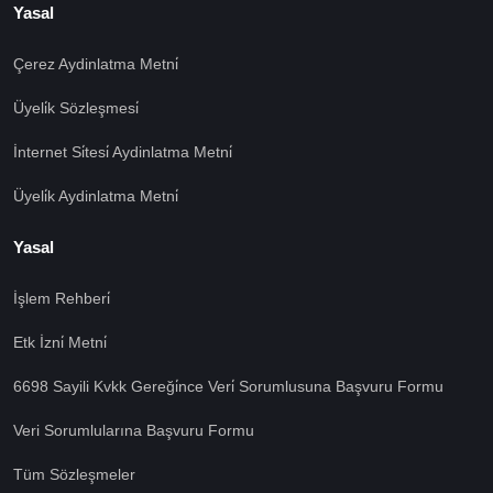
Yasal
Çerez Aydinlatma Metni̇
Üyeli̇k Sözleşmesi̇
İnternet Si̇tesi̇ Aydinlatma Metni̇
Üyeli̇k Aydinlatma Metni̇
Yasal
İşlem Rehberi̇
🍪 Çerez Kullanıyoruz!
Etk İzni̇ Metni̇
Sizlere daha iyi hizmet vermek amacı ile gizliliğe uygun
şekilde çerezler kullanmaktayız. Çerezleri nasıl
6698 Sayili Kvkk Gereği̇nce Veri̇ Sorumlusuna Başvuru Formu
kullandığımızı öğrenmek için çerez politikamızı
inceleyebilirsiniz Bu siteye giriş yaparak çerez
Veri Sorumlularına Başvuru Formu
kullanımını kabul etmiş sayılıyorsunuz.
Ayarları Gör
Tüm Sözleşmeler