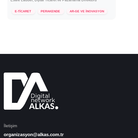
Estee Lauder, Dijital Ticaret ve Pazarlama Direktörü
14 Ekim 2021
E-TİCARET
PERAKENDE
AR-GE VE İNOVASYON
İletişim
organizasyon@alkas.com.tr