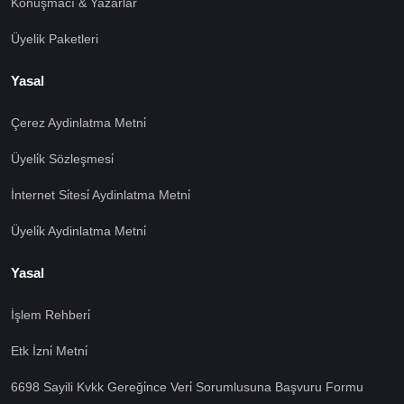
Konuşmacı & Yazarlar
Üyelik Paketleri
Yasal
Çerez Aydinlatma Metni̇
Üyeli̇k Sözleşmesi̇
İnternet Si̇tesi̇ Aydinlatma Metni̇
Üyeli̇k Aydinlatma Metni̇
Yasal
İşlem Rehberi̇
Etk İzni̇ Metni̇
6698 Sayili Kvkk Gereği̇nce Veri̇ Sorumlusuna Başvuru Formu