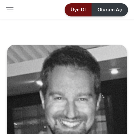
Üye Ol
Oturum Aç