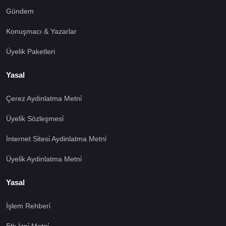
Gündem
Konuşmacı & Yazarlar
Üyelik Paketleri
Yasal
Çerez Aydinlatma Metni̇
Üyeli̇k Sözleşmesi̇
İnternet Si̇tesi̇ Aydinlatma Metni̇
Üyeli̇k Aydinlatma Metni̇
Yasal
İşlem Rehberi̇