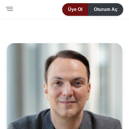
Üye Ol
Oturum Aç