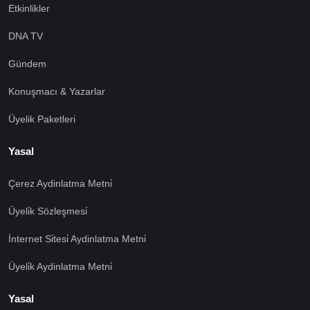
Etkinlikler
DNA TV
Gündem
Konuşmacı & Yazarlar
Üyelik Paketleri
Yasal
Çerez Aydinlatma Metni̇
Üyeli̇k Sözleşmesi̇
İnternet Si̇tesi̇ Aydinlatma Metni̇
Üyeli̇k Aydinlatma Metni̇
Yasal