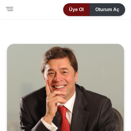
Üye Ol
Oturum Aç