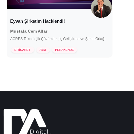
Eyvah Şirketim Hacklendi!
Mustafa Cem Alfar
ACRES Teknolojik Çözümler , İş Geliştirme ve Şirket Ortağı
27 Eylül 2022
E-TİCARET
AVM
PERAKENDE