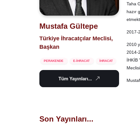
Taha G
hazır 
etmekt
Mustafa Gültepe
2017-2
Türkiye İhracatçılar Meclisi,
2010 y
Başkan
2014-2
İHKİB 
PERAKENDE
E-İHRACAT
İHRACAT
Meclisi
Tüm Yayınları...
Mustaf
Son Yayınları...