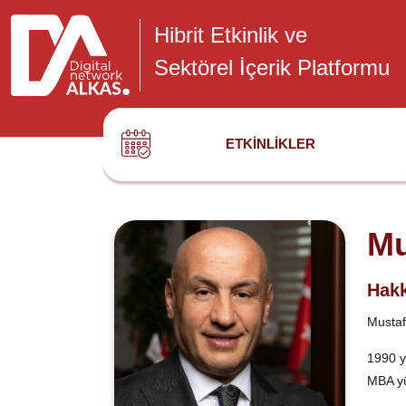
Hibrit Etkinlik ve
Sektörel İçerik Platformu
ETKINLIKLER
Mu
Hakk
Mustaf
1990 y
MBA yü