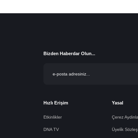
Bizden Haberdar Olun...
Hızlı Erişim
Yasal
Etkinlikler
Çerez Aydinla
DNA TV
Üyeli̇k Sözleş