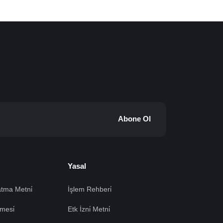
Abone Ol
Yasal
tma Metni̇
İşlem Rehberi̇
mesi̇
Etk İzni̇ Metni̇