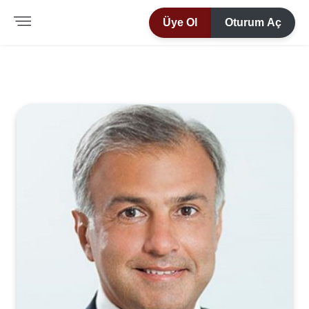
Üye Ol
Oturum Aç