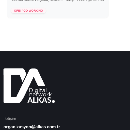
Yönetim Kurulu Başkanı, Unilever Türkiye, Orta Asya ve İran
14 Mayıs 2020
OFİS / CO-WORKING
İletişim
organizasyon@alkas.com.tr