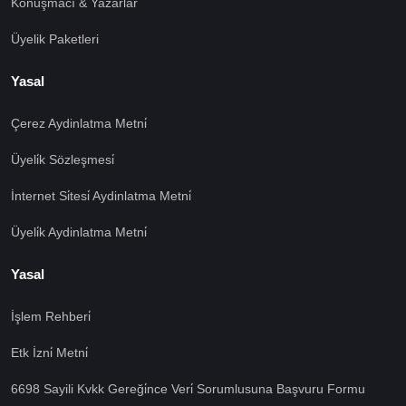
Konuşmacı & Yazarlar
Üyelik Paketleri
Yasal
Çerez Aydinlatma Metni̇
Üyeli̇k Sözleşmesi̇
İnternet Si̇tesi̇ Aydinlatma Metni̇
Üyeli̇k Aydinlatma Metni̇
Yasal
İşlem Rehberi̇
Etk İzni̇ Metni̇
6698 Sayili Kvkk Gereği̇nce Veri̇ Sorumlusuna Başvuru Formu