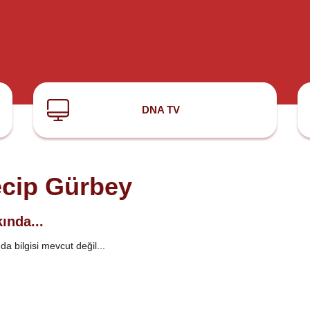
DNA TV
cip Gürbey
ında...
a bilgisi mevcut değil...