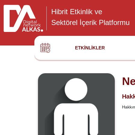
Hibrit Etkinlik ve
Sektörel İçerik Platformu
ETKINLIKLER
Ne
Hakk
Hakkınd