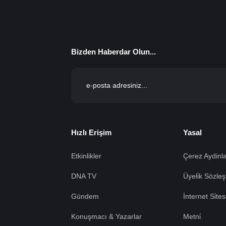
Bizden Haberdar Olun...
Hızlı Erişim
Yasal
Etkinlikler
Çerez Aydinla
DNA TV
Üyeli̇k Sözleş
Gündem
İnternet Si̇te
Konuşmacı & Yazarlar
Metni̇