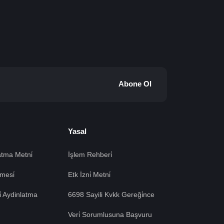
Abone Ol
Yasal
tma Metni̇
İşlem Rehberi̇
mesi̇
Etk İzni̇ Metni̇
si̇ Aydinlatma
6698 Sayili Kvkk Gereği̇nce
Veri̇ Sorumlusuna Başvuru