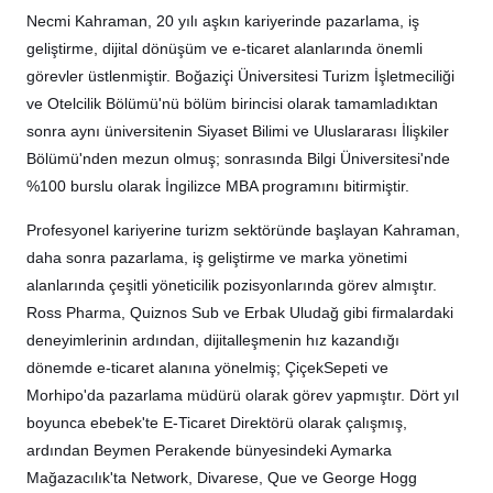
Necmi Kahraman, 20 yılı aşkın kariyerinde pazarlama, iş
geliştirme, dijital dönüşüm ve e-ticaret alanlarında önemli
görevler üstlenmiştir. Boğaziçi Üniversitesi Turizm İşletmeciliği
ve Otelcilik Bölümü'nü bölüm birincisi olarak tamamladıktan
sonra aynı üniversitenin Siyaset Bilimi ve Uluslararası İlişkiler
Bölümü'nden mezun olmuş; sonrasında Bilgi Üniversitesi'nde
%100 burslu olarak İngilizce MBA programını bitirmiştir.
Profesyonel kariyerine turizm sektöründe başlayan Kahraman,
daha sonra pazarlama, iş geliştirme ve marka yönetimi
alanlarında çeşitli yöneticilik pozisyonlarında görev almıştır.
Ross Pharma, Quiznos Sub ve Erbak Uludağ gibi firmalardaki
deneyimlerinin ardından, dijitalleşmenin hız kazandığı
dönemde e-ticaret alanına yönelmiş; ÇiçekSepeti ve
Morhipo'da pazarlama müdürü olarak görev yapmıştır. Dört yıl
boyunca ebebek'te E-Ticaret Direktörü olarak çalışmış,
ardından Beymen Perakende bünyesindeki Aymarka
Mağazacılık'ta Network, Divarese, Que ve George Hogg