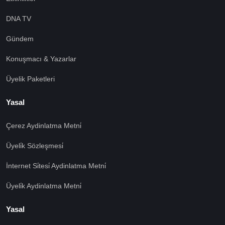
DNA TV
Gündem
Konuşmacı & Yazarlar
Üyelik Paketleri
Yasal
Çerez Aydinlatma Metni̇
Üyeli̇k Sözleşmesi̇
İnternet Si̇tesi̇ Aydinlatma Metni̇
Üyeli̇k Aydinlatma Metni̇
Yasal