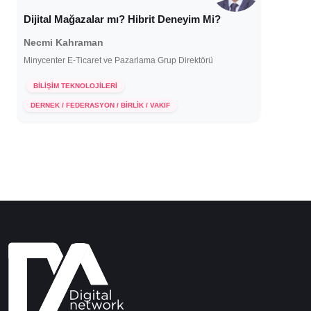
Dijital Mağazalar mı? Hibrit Deneyim Mi?
Necmi Kahraman
Minycenter E-Ticaret ve Pazarlama Grup Direktörü
BİLİŞİM TEKNOLOJİLERİ
19 Ağustos 2025
DERNEK / FEDERASYON / BİRLİK / VAKIF