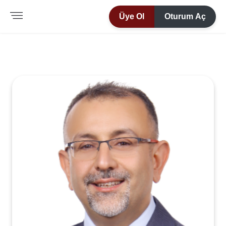
Üye Ol
Oturum Aç