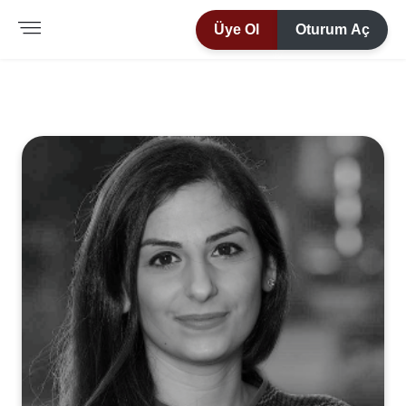
Üye Ol
Oturum Aç