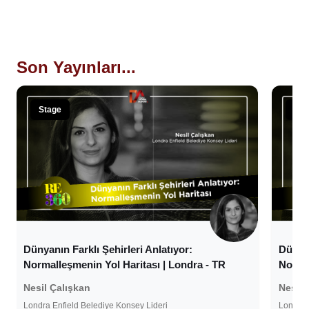
Son Yayınları...
Stage
Sta
Dünyanın Farklı Şehirleri Anlatıyor:
Dünyan
Normalleşmenin Yol Haritası | Londra - TR
Normal
Nesil Çalışkan
Nesil 
Londra Enfield Belediye Konsey Lideri
Londra 