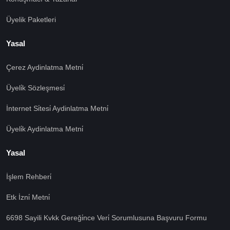
Üyelik Paketleri
Yasal
Çerez Aydinlatma Metni̇
Üyeli̇k Sözleşmesi̇
İnternet Si̇tesi̇ Aydinlatma Metni̇
Üyeli̇k Aydinlatma Metni̇
Yasal
İşlem Rehberi̇
🍪 Çerez Kullanıyoruz!
Etk İzni̇ Metni̇
Sizlere daha iyi hizmet vermek amacı ile gizliliğe uygun
6698 Sayili Kvkk Gereği̇nce Veri̇ Sorumlusuna Başvuru Formu
şekilde çerezler kullanmaktayız. Çerezleri nasıl
kullandığımızı öğrenmek için çerez politikamızı