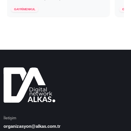
23 Haziran 2021
23 H
GAYRİMENKUL
GAYR
İletişim
organizasyon@alkas.com.tr