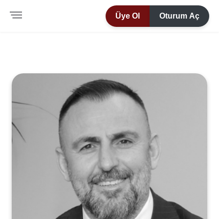
Üye Ol
Oturum Aç