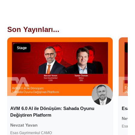
Son Yayınları...
Stage
Sta
AVM 6.0 AI ile Dönüşüm: Sahada Oyunu
Esasl
Değiştiren Platform
Nevza
Nevzat Yavan
Esas G
Esas Gayrimenkul CAMO
7 O