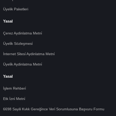
Üyelik Paketleri
Yasal
Çerez Aydinlatma Metni̇
Üyeli̇k Sözleşmesi̇
İnternet Si̇tesi̇ Aydinlatma Metni̇
Üyeli̇k Aydinlatma Metni̇
Yasal
İşlem Rehberi̇
🍪 Çerez Kullanıyoruz!
Etk İzni̇ Metni̇
Sizlere daha iyi hizmet vermek amacı ile gizliliğe uygun
6698 Sayili Kvkk Gereği̇nce Veri̇ Sorumlusuna Başvuru Formu
şekilde çerezler kullanmaktayız. Çerezleri nasıl
kullandığımızı öğrenmek için çerez politikamızı