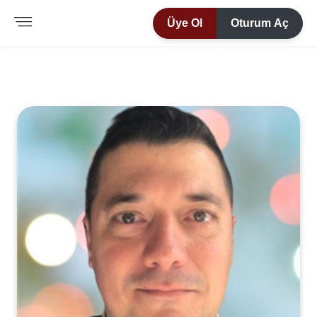
Üye Ol
Oturum Aç