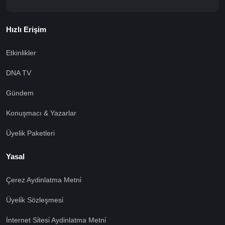
Hızlı Erişim
Etkinlikler
DNA TV
Gündem
Konuşmacı & Yazarlar
Üyelik Paketleri
Yasal
Çerez Aydinlatma Metni̇
Üyeli̇k Sözleşmesi̇
İnternet Si̇tesi̇ Aydinlatma Metni̇