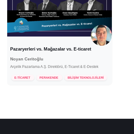
Pazaryerleri vs. Mağazalar vs. E-ticaret
Noyan Ceritoğlu
Arçelik Pazarlama A.Ş. Direktörü, E-Ticaret & E-Destek
25 Ekim 2022
E-TİCARET
PERAKENDE
BİLİŞİM TEKNOLOJİLERİ