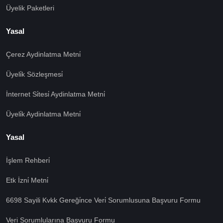
Üyelik Paketleri
Yasal
Çerez Aydinlatma Metni̇
Üyeli̇k Sözleşmesi̇
İnternet Si̇tesi̇ Aydinlatma Metni̇
Üyeli̇k Aydinlatma Metni̇
Yasal
İşlem Rehberi̇
Etk İzni̇ Metni̇
6698 Sayili Kvkk Gereği̇nce Veri̇ Sorumlusuna Başvuru Formu
Veri Sorumlularına Başvuru Formu