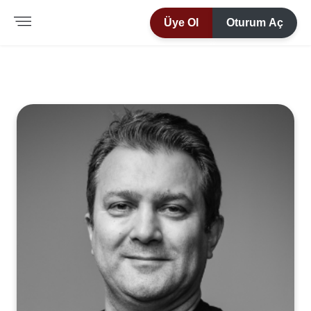
Üye Ol
Oturum Aç