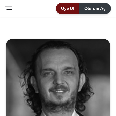
Üye Ol
Oturum Aç