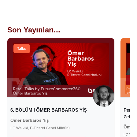
Son Yayınları...
Talks
Sta
6. BÖLÜM I ÖMER BARBAROS YİŞ
Perak
Zekâ
Ömer Barbaros Yiş
Ömer 
LC Waikiki, E-Ticaret Genel Müdürü
LC Waik