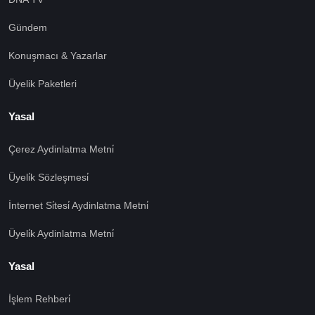
Gündem
Konuşmacı & Yazarlar
Üyelik Paketleri
Yasal
Çerez Aydinlatma Metni̇
Üyeli̇k Sözleşmesi̇
İnternet Si̇tesi̇ Aydinlatma Metni̇
Üyeli̇k Aydinlatma Metni̇
Yasal
İşlem Rehberi̇