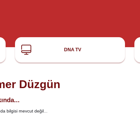
DNA TV
er Düzgün
ında...
a bilgisi mevcut değil...