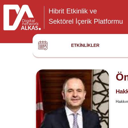
Hibrit Etkinlik ve
Sektörel İçerik Platformu
ETKINLIKLER
Öm
Hakk
Hakkınd