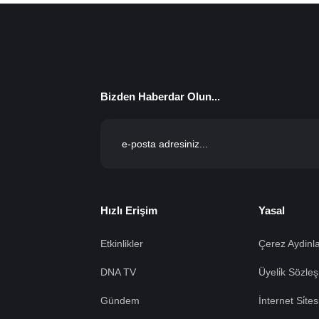
Bizden Haberdar Olun...
Hızlı Erişim
Yasal
Etkinlikler
Çerez Aydinla
DNA TV
Üyeli̇k Sözleş
Gündem
İnternet Si̇te