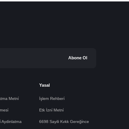
Abone Ol
Yasal
tma Metni̇
İşlem Rehberi̇
mesi̇
Etk İzni̇ Metni̇
si̇ Aydinlatma
6698 Sayili Kvkk Gereği̇nce