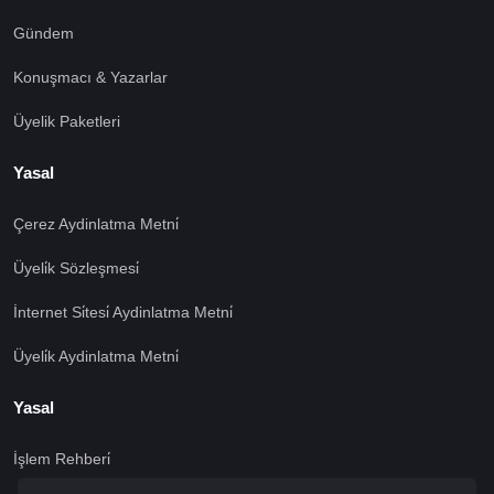
Gündem
Konuşmacı & Yazarlar
Üyelik Paketleri
Yasal
Çerez Aydinlatma Metni̇
Üyeli̇k Sözleşmesi̇
İnternet Si̇tesi̇ Aydinlatma Metni̇
Üyeli̇k Aydinlatma Metni̇
Yasal
İşlem Rehberi̇
🍪 Çerez Kullanıyoruz!