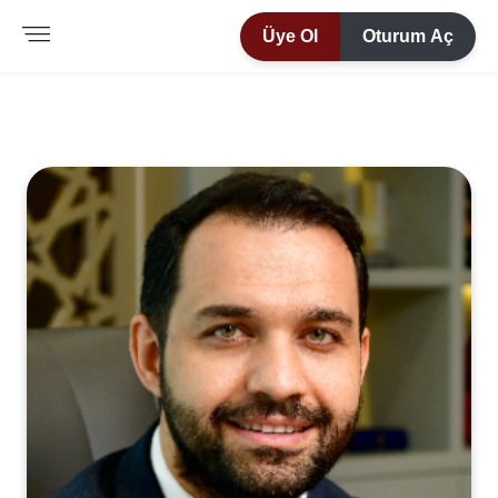
Üye Ol
Oturum Aç