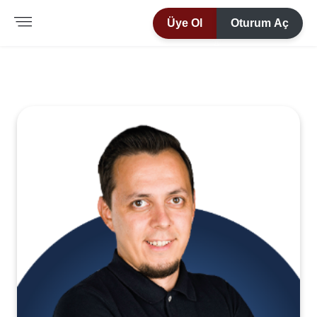
Üye Ol
Oturum Aç