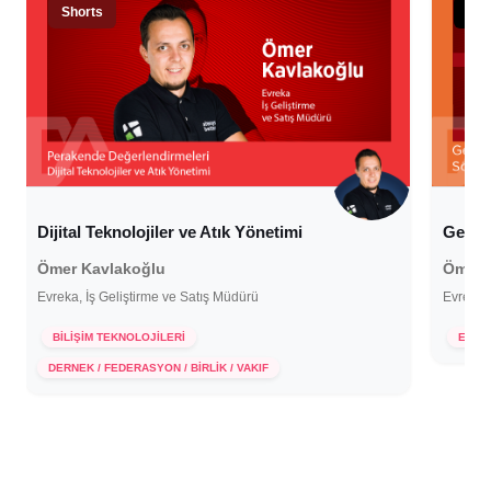
Shorts
Sta
Dijital Teknolojiler ve Atık Yönetimi
Gelece
Ömer Kavlakoğlu
Ömer 
Evreka, İş Geliştirme ve Satış Müdürü
Evreka, 
18 
BİLİŞİM TEKNOLOJİLERİ
E-Tİ
26 Şubat 2025
DERNEK / FEDERASYON / BİRLİK / VAKIF