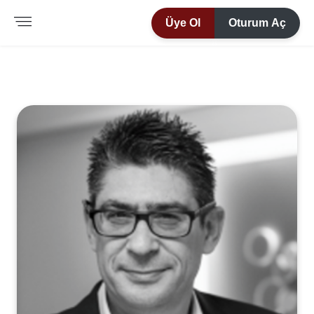
Üye Ol
Oturum Aç