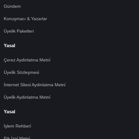
Gündem
Konuşmacı & Yazarlar
Üyelik Paketleri
Yasal
Çerez Aydinlatma Metni̇
Üyeli̇k Sözleşmesi̇
İnternet Si̇tesi̇ Aydinlatma Metni̇
Üyeli̇k Aydinlatma Metni̇
Yasal
İşlem Rehberi̇
Etk İzni̇ Metni̇