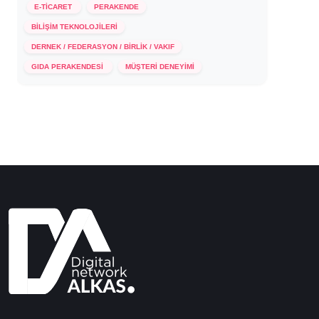
E-TİCARET
PERAKENDE
BİLİŞİM TEKNOLOJİLERİ
DERNEK / FEDERASYON / BİRLİK / VAKIF
3 Kasım 2021
GIDA PERAKENDESİ
MÜŞTERİ DENEYİMİ