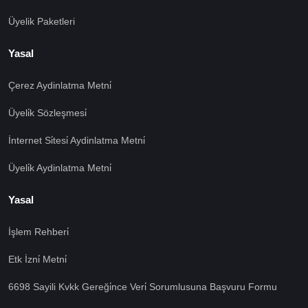
Üyelik Paketleri
Yasal
Çerez Aydinlatma Metni̇
Üyeli̇k Sözleşmesi̇
İnternet Si̇tesi̇ Aydinlatma Metni̇
Üyeli̇k Aydinlatma Metni̇
Yasal
İşlem Rehberi̇
Etk İzni̇ Metni̇
6698 Sayili Kvkk Gereği̇nce Veri̇ Sorumlusuna Başvuru Formu