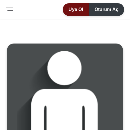
Üye Ol
Oturum Aç