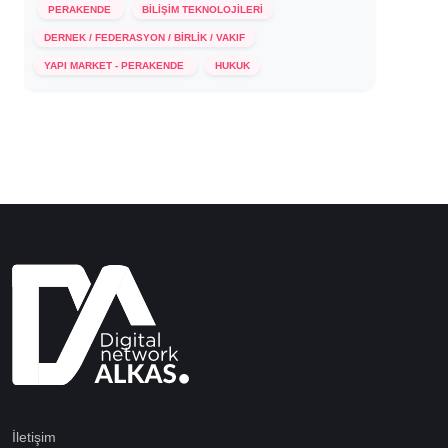
PERAKENDE
BİLİŞİM TEKNOLOJİLERİ
DERNEK / FEDERASYON / BİRLİK / VAKIF
16 Aralık 2020
YAPI MARKET - PERAKENDE
HUKUK
İletişim