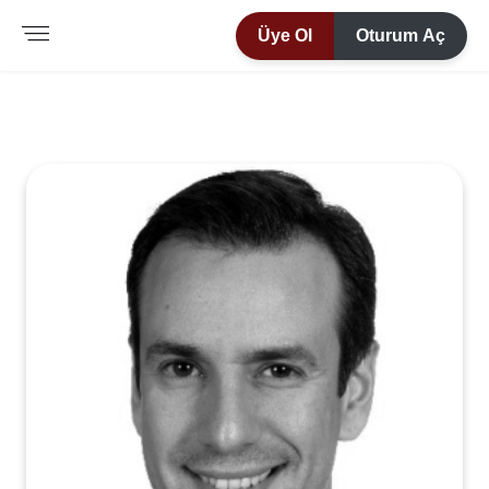
Üye Ol
Oturum Aç