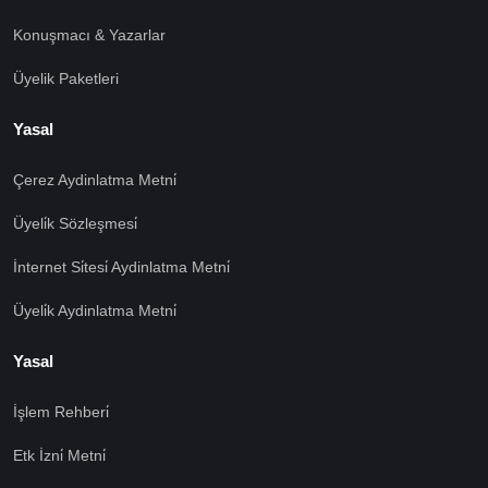
Konuşmacı & Yazarlar
Üyelik Paketleri
Yasal
Çerez Aydinlatma Metni̇
Üyeli̇k Sözleşmesi̇
İnternet Si̇tesi̇ Aydinlatma Metni̇
Üyeli̇k Aydinlatma Metni̇
Yasal
İşlem Rehberi̇
Etk İzni̇ Metni̇