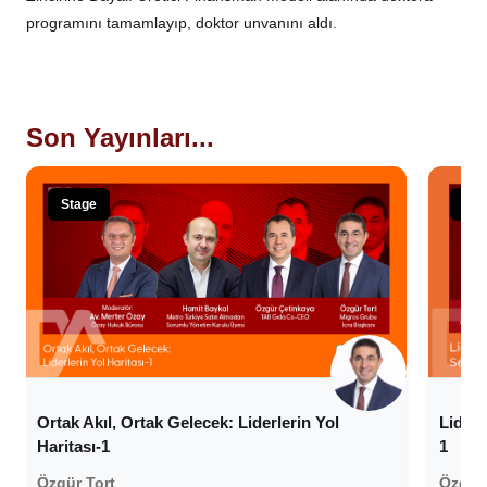
programını tamamlayıp, doktor unvanını aldı.
Son Yayınları...
Stage
Sta
Ortak Akıl, Ortak Gelecek: Liderlerin Yol
Liderl
Haritası-1
1
Özgür Tort
Özgür 