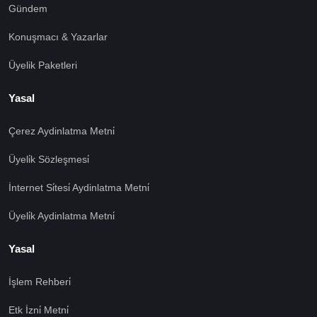
Gündem
Konuşmacı & Yazarlar
Üyelik Paketleri
Yasal
Çerez Aydinlatma Metni̇
Üyeli̇k Sözleşmesi̇
İnternet Si̇tesi̇ Aydinlatma Metni̇
Üyeli̇k Aydinlatma Metni̇
Yasal
İşlem Rehberi̇
🍪 Çerez Kullanıyoruz!
Etk İzni̇ Metni̇