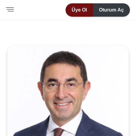
Üye Ol
Oturum Aç