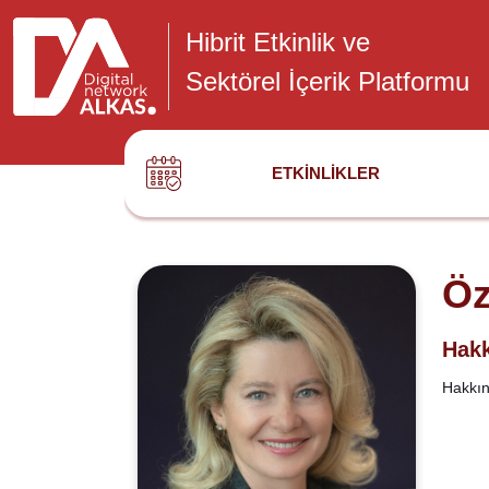
Hibrit Etkinlik ve
Sektörel İçerik Platformu
ETKINLIKLER
Öz
Hakk
Hakkınd