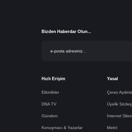
Bizden Haberdar Olun...
Hızlı Erişim
Yasal
Etkinlikler
Çerez Aydinla
DNA TV
Üyeli̇k Sözleş
Gündem
İnternet Si̇te
Konuşmacı & Yazarlar
Metni̇