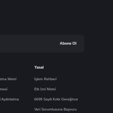
Abone Ol
Yasal
tma Metni̇
İşlem Rehberi̇
mesi̇
Etk İzni̇ Metni̇
si̇ Aydinlatma
6698 Sayili Kvkk Gereği̇nce
Veri̇ Sorumlusuna Başvuru