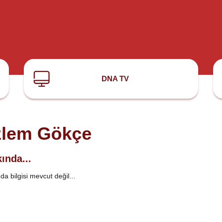
DNA TV
lem Gökçe
ında...
a bilgisi mevcut değil...