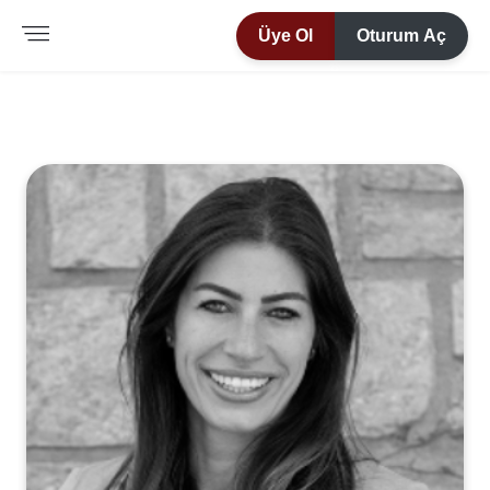
Üye Ol
Oturum Aç