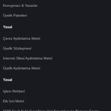
Konuşmacı & Yazarlar
Üyelik Paketleri
Yasal
Çerez Aydinlatma Metni̇
Üyeli̇k Sözleşmesi̇
İnternet Si̇tesi̇ Aydinlatma Metni̇
Üyeli̇k Aydinlatma Metni̇
Yasal
İşlem Rehberi̇
Etk İzni̇ Metni̇
🍪 Çerez Kullanıyoruz!
Sizlere daha iyi hizmet vermek amacı ile gizliliğe uygun