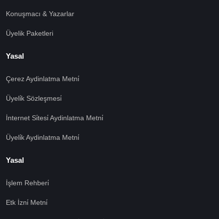
Konuşmacı & Yazarlar
Üyelik Paketleri
Yasal
Çerez Aydinlatma Metni̇
Üyeli̇k Sözleşmesi̇
İnternet Si̇tesi̇ Aydinlatma Metni̇
Üyeli̇k Aydinlatma Metni̇
Yasal
İşlem Rehberi̇
🍪 Çerez Kullanıyoruz!
Etk İzni̇ Metni̇
Sizlere daha iyi hizmet vermek amacı ile gizliliğe uygun