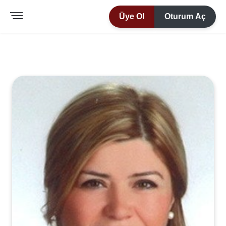
Üye Ol
Oturum Aç