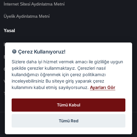
İnternet Si̇tesi̇ Aydinlatma Metni̇
Üyeli̇k Aydinlatma Metni̇
Yasal
İşlem Rehberi̇
🍪 Çerez Kullanıyoruz!
Etk İzni̇ Metni̇
Sizlere daha iyi hizmet vermek amacı ile gizliliğe uygun
şekilde çerezler kullanmaktayız. Çerezleri nasıl
6698 Sayili Kvkk Gereği̇nce Veri̇ Sorumlusuna Başvuru Formu
kullandığımızı öğrenmek için çerez politikamızı
inceleyebilirsiniz Bu siteye giriş yaparak çerez
Veri Sorumlularına Başvuru Formu
kullanımını kabul etmiş sayılıyorsunuz.
Ayarları Gör
Tüm Sözleşmeler
Tümü Kabul
Tümü Red
© Digital Network Alkaş | 2026