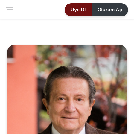
Üye Ol
Oturum Aç