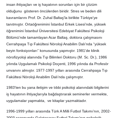
insan ihtiyaçları ve iş hayatının sorunları için bir çözüm
olduğunu gösteren öncülerden biridir. Stres ve beden dili
kavramlarını Prof. Dr. Zuhal Baltaş'la birlikte Türkiye'ye
tanıtmıştır. Ortaöğrenimini İstanbul Erkek Lisesi'nde, yüksek
öğrenimini İstanbul Üniversitesi Edebiyat Fakültesi Psikoloji
Bölümü'nde tamamlayan Acar Baltaş, doktora çalışmasını
Cerrahpaşa Tıp Fakültesi Nöroloji Anabilim Dalı'nda “yüksek
beyin fonksiyonları” konusunda yapmıştır. 1981'de klinik
nörofizyoloji alanında Tıp Bilimleri Doktoru (M. Sc. Dr.), 1986
yılında Uygulamalı Psikoloji Doçenti, 1996 yılında da Profesör
unvanını almıştır. 1977-1997 yılları arasında Cerrahpaşa Tıp
Fakültesi Nöroloji Anabilim Dalı'nda çalışmıştır.
1983'ten bu yana iletişim ve tıbbi psikoloji alanındaki bilgilerini
iş hayatının ihtiyaçlarıyla bağdaştırarak seminerler vermekte,
uygulamalar yapmakta, ve kitaplar yazmaktadır.
1996-1999 yılları arasında Türk A Milli Futbol Takımı'nın, 2002-
2003 sezonunda Galatasaray Futbol Takımı'nın psikolojik