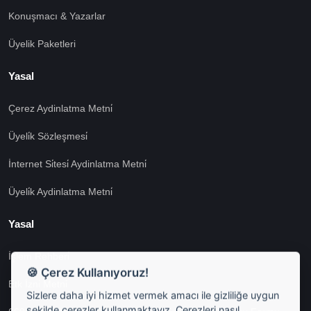
Konuşmacı & Yazarlar
Üyelik Paketleri
Yasal
Çerez Aydinlatma Metni̇
Üyeli̇k Sözleşmesi̇
İnternet Si̇tesi̇ Aydinlatma Metni̇
Üyeli̇k Aydinlatma Metni̇
Yasal
İşlem Rehberi̇
🍪 Çerez Kullanıyoruz!
Etk İzni̇ Metni̇
Sizlere daha iyi hizmet vermek amacı ile gizliliğe uygun
şekilde çerezler kullanmaktayız. Çerezleri nasıl