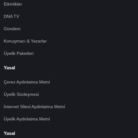
Etkinlikler
DNA TV
Gündem
Konuşmacı & Yazarlar
Üyelik Paketleri
Yasal
Çerez Aydinlatma Metni̇
Üyeli̇k Sözleşmesi̇
İnternet Si̇tesi̇ Aydinlatma Metni̇
Üyeli̇k Aydinlatma Metni̇
Yasal