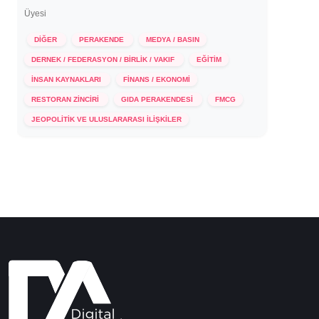
Üyesi
DİĞER
PERAKENDE
MEDYA / BASIN
DERNEK / FEDERASYON / BİRLİK / VAKIF
EĞİTİM
İNSAN KAYNAKLARI
FİNANS / EKONOMİ
RESTORAN ZİNCİRİ
GIDA PERAKENDESİ
FMCG
18 Aralık 2023
JEOPOLİTİK VE ULUSLARARASI İLİŞKİLER