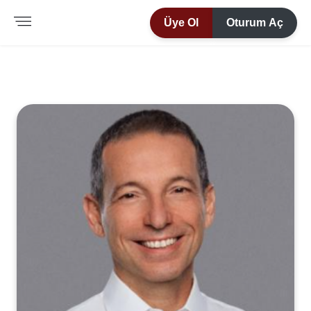
Üye Ol
Oturum Aç