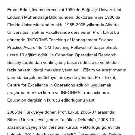
Erhan Erkut, lisans derecesini 1980'de Boğaziçi Üniversitesi
Endüstri Mühendisliği Bölümünden, doktorasını ise 1986'da
Florida Üniversitesi'nden aldı. 1985-2005 yıllarında Alberta
Üniversitesi İşletme Fakültesinde ders veren Prof. Erkut bu
dönemde “INFORMS Teaching of Management Science
Practice Award” ile “3M Teaching Fellowship” başta olmak
üzere 10 eğitim ödülü ile Canadian Operational Research
Society tarafından verilmiş beş başarı ödülü aldı ve 50'den
fazla hakemli dergi makalesi yayınladı. Eğitim ve araştırmanın
yanında birçok endüstriyel projeyi de yöneten Prof. Erkut,
Centre for Excellence in Operations adlı bir uygulamalı
araştırma merkezi kurdu ve INFORMS Transactions in
Education dergisinin kurucu editörlüğünü yaptı.
2005'de Türkiye'ye dönen Prof. Erkut, 2005-07 arasında
Bilkent Üniversitesi İşletme Fakültesi Dekanlığı, 2008-13
arasında Özyeğin Üniversitesi kurucu Rektörlüğü görevinde
bulundu. 2014′den bu yana ise MEF Üniversitesi'nde Rektör