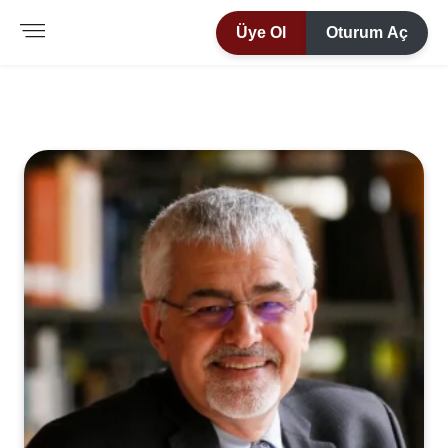
Üye Ol
Oturum Aç