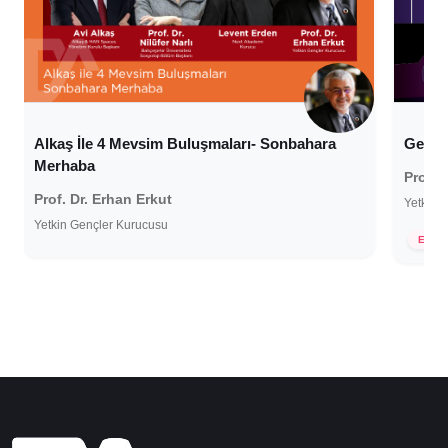
Alkaş İle 4 Mevsim Buluşmaları- Sonbahara
Gelece
Merhaba
Prof. 
Prof. Dr. Erhan Erkut
Yetkin 
30 Ekim 2024
Yetkin Gençler Kurucusu
27 E
E-Tİ