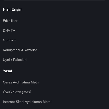
Hızlı Erişim
Etkinlikler
DNA TV
Gündem
Konuşmacı & Yazarlar
Üyelik Paketleri
Yasal
Çerez Aydinlatma Metni̇
Üyeli̇k Sözleşmesi̇
İnternet Si̇tesi̇ Aydinlatma Metni̇