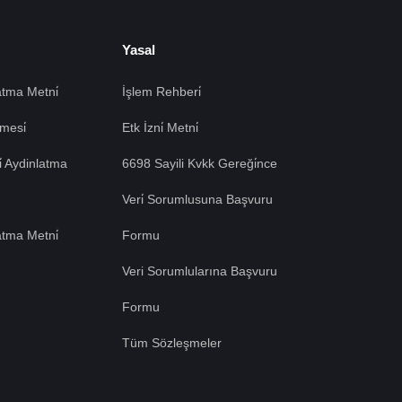
Yasal
tma Metni̇
İşlem Rehberi̇
mesi̇
Etk İzni̇ Metni̇
si̇ Aydinlatma
6698 Sayili Kvkk Gereği̇nce
Veri̇ Sorumlusuna Başvuru
atma Metni̇
Formu
Veri Sorumlularına Başvuru
Formu
Tüm Sözleşmeler