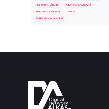
RESTORAN ZİNCİRİ
GIDA PERAKENDESİ
SÜRDÜRÜLEBİLİRLİK
FMCG
18 Aralık 2023
TARIM VE HAYVANCILIK