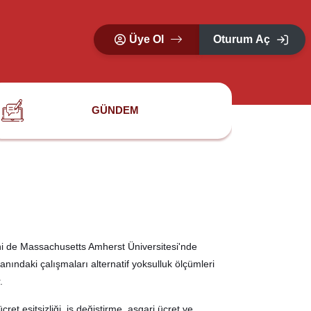
Üye Ol
Oturum Aç
GÜNDEM
ini de Massachusetts Amherst Üniversitesi'nde
nındaki çalışmaları alternatif yoksulluk ölçümleri
.
et eşitsizliği, iş değiştirme, asgari ücret ve