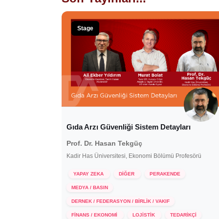
Stage
Gıda Arzı Güvenliği Sistem Detayları
Prof. Dr. Hasan Tekgüç
Kadir Has Üniversitesi, Ekonomi Bölümü Profesörü
YAPAY ZEKA
DİĞER
PERAKENDE
MEDYA / BASIN
DERNEK / FEDERASYON / BİRLİK / VAKIF
FİNANS / EKONOMİ
LOJİSTİK
TEDARİKÇİ