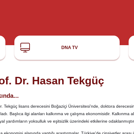
DNA TV
of. Dr. Hasan Tekgüç
ında...
Dr. Tekgüç lisans derecesini Boğaziçi Üniversitesi'nde, doktora dereces
adı. Başlıca ilgi alanları kalkınma ve çalışma ekonomisidir. Kalkınma ala
al yardımların yoksulluk ve eşitsizlik üzerindeki etkilerine odaklanmıştır
 ekonomisi alanında yaptığı araştırmalar, Türkiye'de cinsiyetler arası ücr