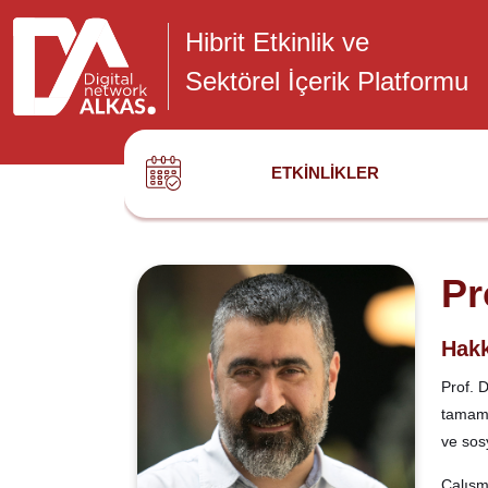
Hibrit Etkinlik ve
Sektörel İçerik Platformu
ETKINLIKLER
Pr
Hakk
Prof. 
tamaml
ve sosy
Çalışma