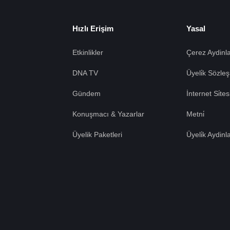
Hızlı Erişim
Yasal
Etkinlikler
Çerez Aydinla
DNA TV
Üyeli̇k Sözleş
Gündem
İnternet Si̇te
Konuşmacı & Yazarlar
Metni̇
Üyelik Paketleri
Üyeli̇k Aydinl
Tümü Kabul
e çerezler