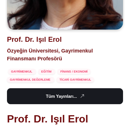
Prof. Dr. Işıl Erol
Özyeğin Üniversitesi, Gayrimenkul
Finansmanı Profesörü
GAYRİMENKUL
EĞİTİM
FİNANS / EKONOMİ
GAYRİMENKUL DEĞERLEME
TİCARİ GAYRİMENKUL
Tüm Yayınları...
Prof. Dr. Işıl Erol