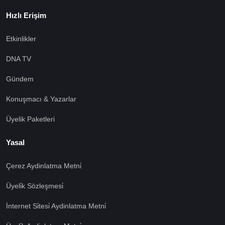
Hızlı Erişim
Etkinlikler
DNA TV
Gündem
Konuşmacı & Yazarlar
Üyelik Paketleri
Yasal
Çerez Aydinlatma Metni̇
Üyeli̇k Sözleşmesi̇
İnternet Si̇tesi̇ Aydinlatma Metni̇