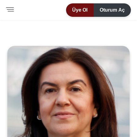
Üye Ol
Oturum Aç