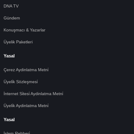
DNA TV
Gündem
Konuşmacı & Yazarlar
Üyelik Paketleri
Yasal
Çerez Aydinlatma Metni̇
Üyeli̇k Sözleşmesi̇
İnternet Si̇tesi̇ Aydinlatma Metni̇
Üyeli̇k Aydinlatma Metni̇
Yasal
İşlem Rehberi̇