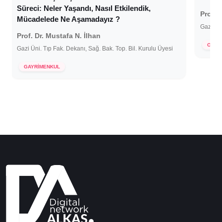
Süreci: Neler Yaşandı, Nasıl Etkilendik,
Prof. 
Mücadelede Ne Aşamadayız ?
Gazi Üni
Prof. Dr. Mustafa N. İlhan
30 E
OFİS 
Gazi Üni. Tıp Fak. Dekanı, Sağ. Bak. Top. Bil. Kurulu Üyesi
7 Ocak 2021
GAYRİMENKUL