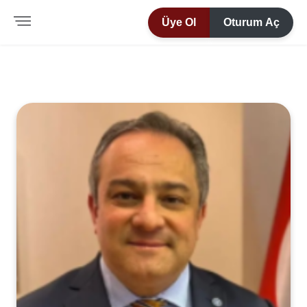
Üye Ol
Oturum Aç