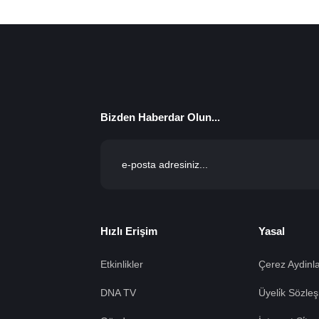
Bizden Haberdar Olun...
Hızlı Erişim
Yasal
Etkinlikler
Çerez Aydinla
DNA TV
Üyeli̇k Sözleş