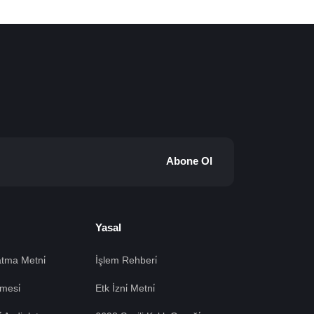
Abone Ol
Yasal
tma Metni̇
İşlem Rehberi̇
mesi̇
Etk İzni̇ Metni̇