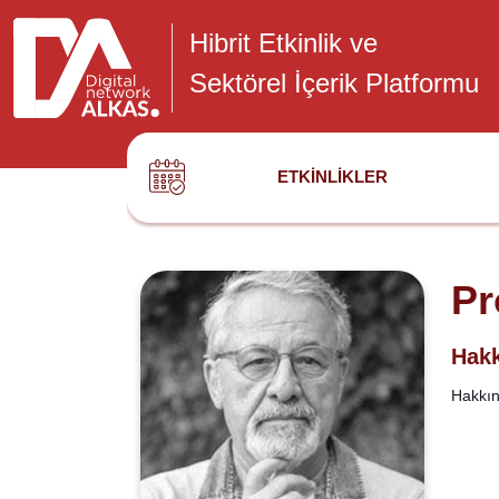
Hibrit Etkinlik ve
Sektörel İçerik Platformu
ETKINLIKLER
Pr
Hakk
Hakkınd