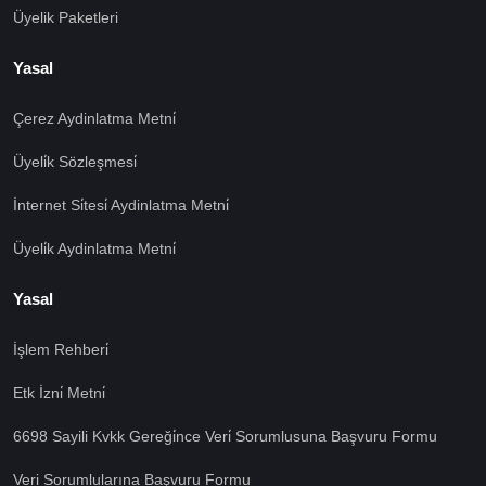
Üyelik Paketleri
Yasal
Çerez Aydinlatma Metni̇
Üyeli̇k Sözleşmesi̇
İnternet Si̇tesi̇ Aydinlatma Metni̇
Üyeli̇k Aydinlatma Metni̇
Yasal
İşlem Rehberi̇
🍪 Çerez Kullanıyoruz!
Etk İzni̇ Metni̇
Sizlere daha iyi hizmet vermek amacı ile gizliliğe uygun
6698 Sayili Kvkk Gereği̇nce Veri̇ Sorumlusuna Başvuru Formu
şekilde çerezler kullanmaktayız. Çerezleri nasıl
kullandığımızı öğrenmek için çerez politikamızı
Veri Sorumlularına Başvuru Formu