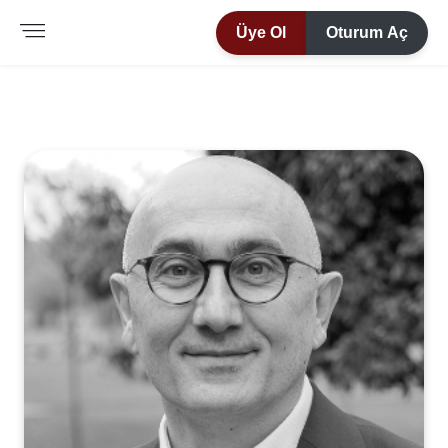
Üye Ol
Oturum Aç