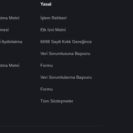
Yasal
tma Metni̇
İşlem Rehberi̇
mesi̇
Etk İzni̇ Metni̇
si̇ Aydinlatma
6698 Sayili Kvkk Gereği̇nce
Veri̇ Sorumlusuna Başvuru
atma Metni̇
Formu
Veri Sorumlularına Başvuru
Formu
Tüm Sözleşmeler