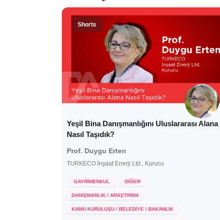
Shorts
Yeşil Bina Danışmanlığını Uluslararası Alana
Nasıl Taşıdık?
Prof. Duygu Erten
TURKECO İnşaat Enerji Ltd., Kurucu
GAYRİMENKUL
DİĞER
DANIŞMANLIK / ARAŞTIRMA
KAMU KURULUŞU / BELEDİYE / BAKANLIK