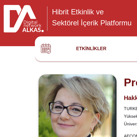
Hibrit Etkinlik ve
Sektörel İçerik Platformu
ETKINLIKLER
Pr
Hakk
TURKEC
Yüksek
Ünivers
AECOM 