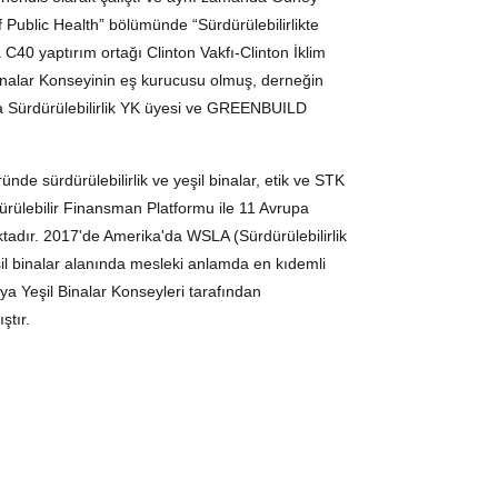
f Public Health” bölümünde “Sürdürülebilirlikte
40 yaptırım ortağı Clinton Vakfı-Clinton İklim
inalar Konseyinin eş kurucusu olmuş, derneğin
a Sürdürülebilirlik YK üyesi ve GREENBUILD
de sürdürülebilirlik ve yeşil binalar, etik ve STK
rdürülebilir Finansman Platformu ile 11 Avrupa
ktadır. 2017'de Amerika'da WSLA (Sürdürülebilirlik
il binalar alanında mesleki anlamda en kıdemli
 Yeşil Binalar Konseyleri tarafından
ştır.