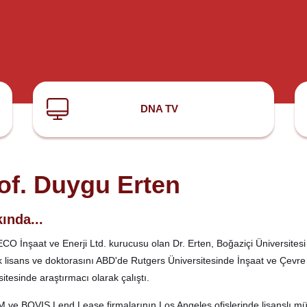
DNA TV
of. Duygu Erten
ında...
O İnşaat ve Enerji Ltd. kurucusu olan Dr. Erten, Boğaziçi Üniversites
 lisans ve doktorasını ABD'de Rutgers Üniversitesinde İnşaat ve Çevre
itesinde araştırmacı olarak çalıştı.
ve BOVIS Lend Lease firmalarının Los Angeles ofislerinde lisanslı m