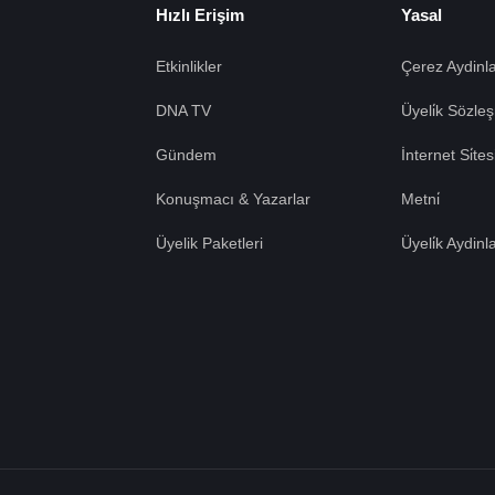
Hızlı Erişim
Yasal
Etkinlikler
Çerez Aydinla
DNA TV
Üyeli̇k Sözleş
Gündem
İnternet Si̇te
Konuşmacı & Yazarlar
Metni̇
Üyelik Paketleri
Üyeli̇k Aydinl