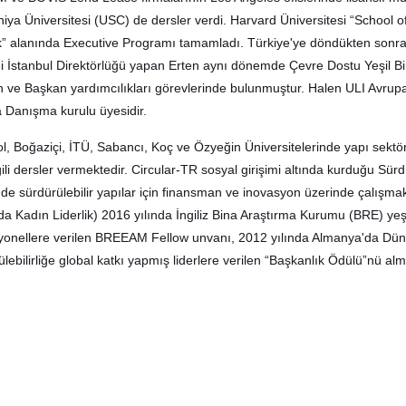
rniya Üniversitesi (USC) de dersler verdi. Harvard Üniversitesi “School o
ik” alanında Executive Programı tamamladı. Türkiye'ye döndükten sonra C
mi İstanbul Direktörlüğü yapan Erten aynı dönemde Çevre Dostu Yeşil B
 ve Başkan yardımcılıkları görevlerinde bulunmuştur. Halen ULI Avrup
 Danışma kurulu üyesidir.
l, Boğaziçi, İTÜ, Sabancı, Koç ve Özyeğin Üniversitelerinde yapı sektörün
lgili dersler vermektedir. Circular-TR sosyal girişimi altında kurduğu Sü
nde sürdürülebilir yapılar için finansman ve inovasyon üzerinde çalışma
da Kadın Liderlik) 2016 yılında İngiliz Bina Araştırma Kurumu (BRE) yeş
yonellere verilen BREEAM Fellow unvanı, 2012 yılında Almanya'da Dünya
lebilirliğe global katkı yapmış liderlere verilen “Başkanlık Ödülü”nü almı