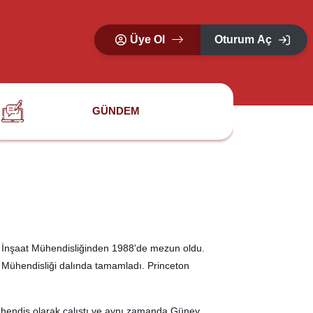
Üye Ol
Oturum Aç
GÜNDEM
i İnşaat Mühendisliğinden 1988'de mezun oldu.
 Mühendisliği dalında tamamladı. Princeton
ühendis olarak çalıştı ve aynı zamanda Güney