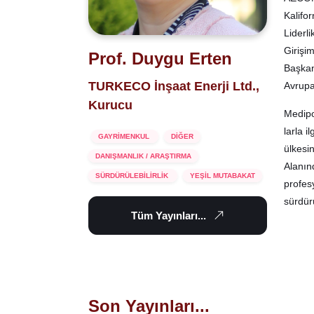
Kalifo
Liderl
Girişi
Prof. Duygu Erten
Başkan
TURKECO İnşaat Enerji Ltd.,
Avrupa
Kurucu
Medipo
larla i
GAYRİMENKUL
DİĞER
ülkesi
DANIŞMANLIK / ARAŞTIRMA
Alanın
SÜRDÜRÜLEBİLİRLİK
YEŞİL MUTABAKAT
profes
sürdürü
Tüm Yayınları...
Son Yayınları...