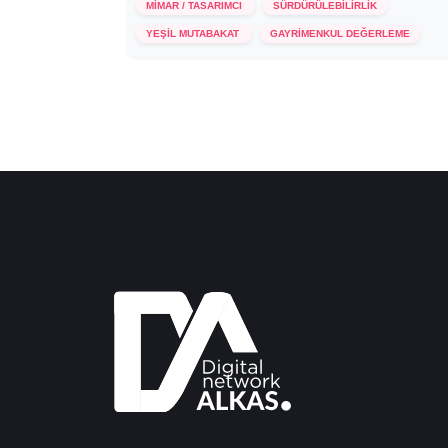
MİMAR / TASARIMCI
SÜRDÜRÜLEBİLİRLİK
7 Şubat 2024
YEŞİL MUTABAKAT
GAYRİMENKUL DEĞERLEME