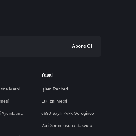
Abone Ol
Yasal
tma Metni̇
İşlem Rehberi̇
mesi̇
Etk İzni̇ Metni̇
si̇ Aydinlatma
6698 Sayili Kvkk Gereği̇nce
Veri̇ Sorumlusuna Başvuru