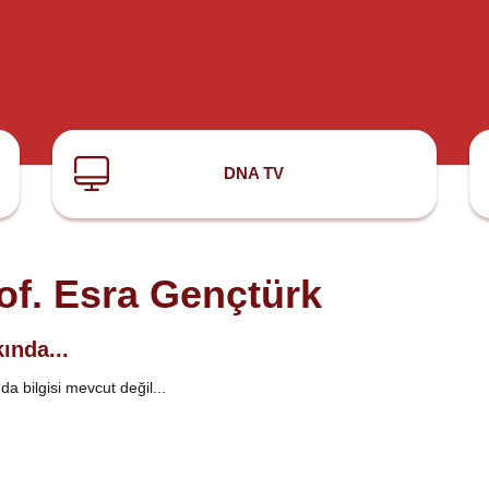
DNA TV
of. Esra Gençtürk
ında...
a bilgisi mevcut değil...