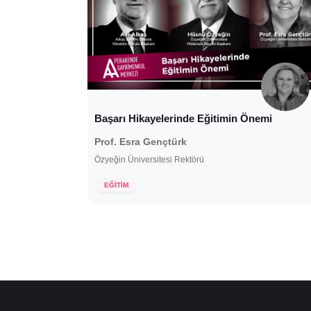
Başarı Hikayelerinde Eğitimin Önemi
Prof. Esra Gençtürk
Özyeğin Üniversitesi Rektörü
6 Kasım 2020
EĞİTİM