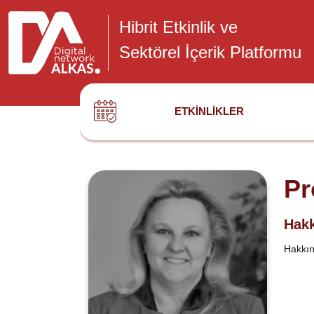
Hibrit Etkinlik ve
Sektörel İçerik Platformu
ETKINLIKLER
Pr
Hakk
Hakkınd