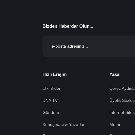
Bizden Haberdar Olun...
Hızlı Erişim
Yasal
Etkinlikler
Çerez Aydinla
DNA TV
Üyeli̇k Sözleş
Gündem
İnternet Si̇te
Konuşmacı & Yazarlar
Metni̇